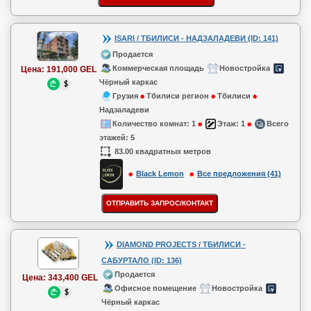
ISARI / ТБИЛИСИ - НАДЗАЛАДЕВИ (ID: 141)
Продается
Коммерческая площадь
Новостройка
Цена:
191,000 GEL
Чёрный каркас
Грузия
Тбилиси регион
Тбилиси
Надзаладеви
Количество комнат:
1
Этаж:
1
Всего
этажей:
5
83.00 квадратных метров
Black Lemon
Все предложения (41)
DIAMOND PROJECTS / ТБИЛИСИ -
САБУРТАЛО (ID: 136)
Продается
Цена:
343,400 GEL
Офисное помещение
Новостройка
Чёрный каркас