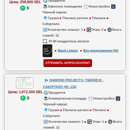
Продается
Цена:
258,900 GEL
Офисное помещение
Новостройка
Чёрный каркас
Грузия
Тбилиси регион
Тбилиси
Сабуртало
Количество комнат:
1
Этаж:
2
Всего
этажей:
12
87.80 квадратных метров
Black Lemon
Все предложения (41)
DIAMOND PROJECTS / ТБИЛИСИ -
САБУРТАЛО (ID: 132)
Цена:
1,072,300 GEL
Продается
Коммерческая площадь
Новостройка
Чёрный каркас
Грузия
Тбилиси регион
Тбилиси
Сабуртало
Количество комнат:
1
Этаж:
1
Всего
этажей:
12