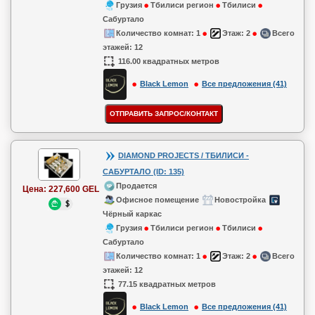
Грузия
Тбилиси регион
Тбилиси
Сабуртало
Количество комнат:
1
Этаж:
2
Всего
этажей:
12
116.00 квадратных метров
Black Lemon
Все предложения (41)
DIAMOND PROJECTS / ТБИЛИСИ -
САБУРТАЛО (ID: 135)
Продается
Цена:
227,600 GEL
Офисное помещение
Новостройка
Чёрный каркас
Грузия
Тбилиси регион
Тбилиси
Сабуртало
Количество комнат:
1
Этаж:
2
Всего
этажей:
12
77.15 квадратных метров
Black Lemon
Все предложения (41)