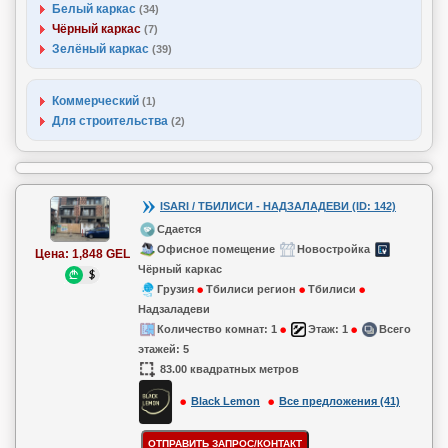
Белый каркас
(34)
Чёрный каркас
(7)
Зелёный каркас
(39)
Коммерческий
(1)
Для строительства
(2)
ISARI / ТБИЛИСИ - НАДЗАЛАДЕВИ (ID: 142)
Сдается
Офисное помещение
Новостройка
Цена:
1,848 GEL
Чёрный каркас
Грузия
Тбилиси регион
Тбилиси
Надзаладеви
Количество комнат:
1
Этаж:
1
Всего
этажей:
5
83.00 квадратных метров
Black Lemon
Все предложения (41)