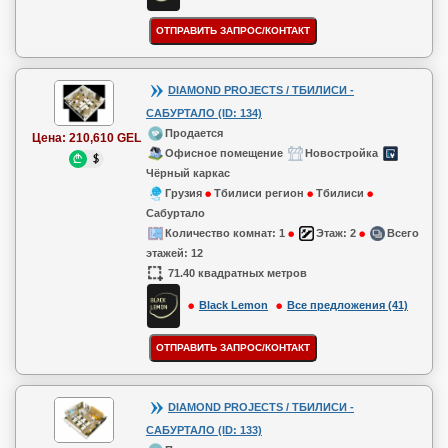
DIAMOND PROJECTS / ТБИЛИСИ -
САБУРТАЛО (ID: 134)
Продается
Цена:
210,610 GEL
Офисное помещение
Новостройка
Чёрный каркас
Грузия
Тбилиси регион
Тбилиси
Сабуртало
Количество комнат:
1
Этаж:
2
Всего
этажей:
12
71.40 квадратных метров
Black Lemon
Все предложения (41)
DIAMOND PROJECTS / ТБИЛИСИ -
САБУРТАЛО (ID: 133)