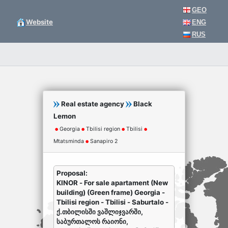
GEO
Website
ENG
RUS
Real estate agency
Black
Lemon
Georgia
Tbilisi region
Tbilisi
Mtatsminda
Sanapiro 2
Proposal:
KINOR - For sale apartament (New
building) (Green frame) Georgia -
Tbilisi region - Tbilisi - Saburtalo -
ქ.თბილისში ვაშლიჯვარში,
საბურთალოს რაიონი,