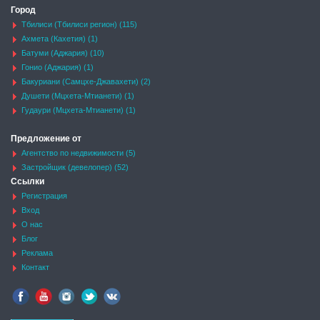
Город
Тбилиси (Тбилиси регион) (115)
Ахмета (Кахетия) (1)
Батуми (Аджария) (10)
Гонио (Аджария) (1)
Бакуриани (Самцхе-Джавахети) (2)
Душети (Мцхета-Мтианети) (1)
Гудаури (Мцхета-Мтианети) (1)
Предложение от
Агентство по недвижимости (5)
Застройщик (девелопер) (52)
Ссылки
Регистрация
Вход
О нас
Блог
Реклама
Контакт