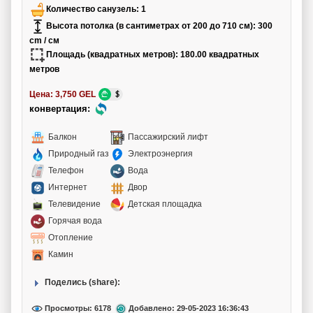
Количество санузель:
1
Высота потолка (в сантиметрах от 200 до 710 см):
300
cm / см
Площадь (квадратных метров):
180.00 квадратных
метров
Цена:
3,750 GEL
конвертация:
Балкон
Пассажирский лифт
Природный газ
Электроэнергия
Телефон
Вода
Интернет
Двор
Телевидение
Детская площадка
Горячая вода
Отопление
Камин
Поделись (share):
Просмотры: 6178
Добавлено: 29-05-2023 16:36:43