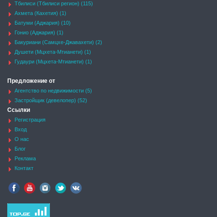
Тбилиси (Тбилиси регион) (115)
Ахмета (Кахетия) (1)
Батуми (Аджария) (10)
Гонио (Аджария) (1)
Бакуриани (Самцхе-Джавахети) (2)
Душети (Мцхета-Мтианети) (1)
Гудаури (Мцхета-Мтианети) (1)
Предложение от
Агентство по недвижимости (5)
Застройщик (девелопер) (52)
Ссылки
Регистрация
Вход
О нас
Блог
Реклама
Контакт