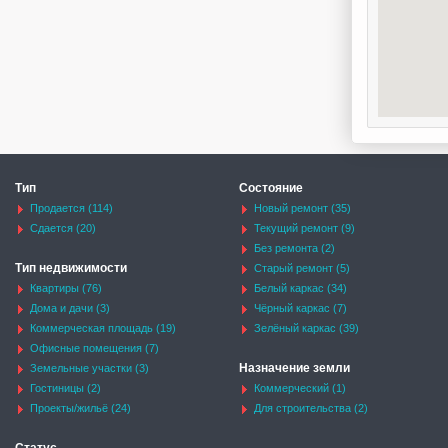
Тип
Состояние
Продается (114)
Новый ремонт (35)
Сдается (20)
Текущий ремонт (9)
Без ремонта (2)
Тип недвижимости
Старый ремонт (5)
Квартиры (76)
Белый каркас (34)
Дома и дачи (3)
Чёрный каркас (7)
Коммерческая площадь (19)
Зелёный каркас (39)
Офисные помещения (7)
Назначение земли
Земельные участки (3)
Гостиницы (2)
Коммерческий (1)
Проекты/жильё (24)
Для строительства (2)
Статус