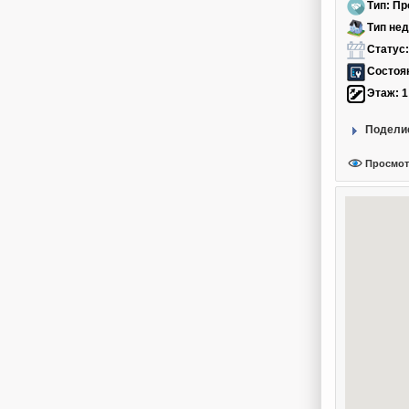
Тип: П
Тип не
Статус:
Состоя
Этаж:
1
Поделис
Просмот