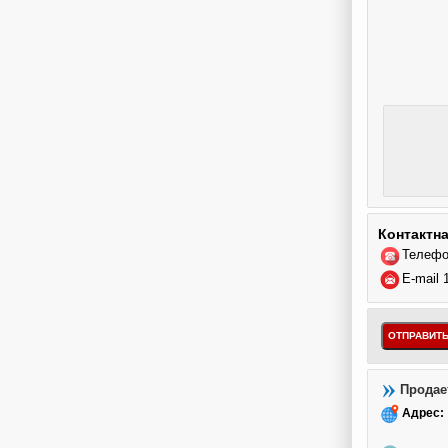
Контактн
Телефо
E-mail 
Продае
Адрес: