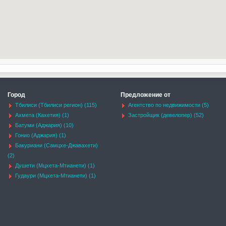
Город
Предложение от
Тбилиси (Тбилиси регион) (115)
Агентство по недвижимости (5)
Ахмета (Кахетия) (1)
Застройщик (девелопер) (52)
Батуми (Аджария) (10)
Гонио (Аджария) (1)
Бакуриани (Самцхе-Джавахети)
(2)
Душети (Мцхета-Мтианети) (1)
Гудаури (Мцхета-Мтианети) (1)