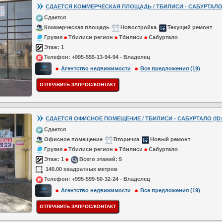
СДАЕТСЯ КОММЕРЧЕСКАЯ ПЛОЩАДЬ / ТБИЛИСИ - САБУРТАЛО (
Сдается
Коммерческая площадь
Новостройка
Текущий ремонт
Грузия
Тбилиси регион
Тбилиси
Сабуртало
Этаж:
1
Телефон:
+995-555-13-94-94 - Владелец
Агентство недвижимости
Все предложения (19)
СДАЕТСЯ ОФИСНОЕ ПОМЕЩЕНИЕ / ТБИЛИСИ - САБУРТАЛО (ID: 
Сдается
Офисное помещение
Вторичка
Новый ремонт
Грузия
Тбилиси регион
Тбилиси
Сабуртало
Этаж:
1
Всего этажей:
5
140.00 квадратных метров
Телефон:
+995-599-50-32-24 - Владелец
Агентство недвижимости
Все предложения (19)