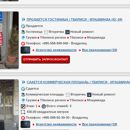
ПРОДАЕТСЯ ГОСТИНИЦА / ТБИЛИСИ - МТАЦМИНДА (ID: 69)
Продается
Гостиница
Вторичка
Новый ремонт
Грузия
Тбилиси регион
Тбилиси
Мтацминда
Телефон:
+995-558-949-040 - Владелец
Агентство недвижимости
Все предложения (19)
СДАЕТСЯ КОММЕРЧЕСКАЯ ПЛОЩАДЬ / ТБИЛИСИ - МТАЦМИНДА (
Сдается
Коммерческая площадь
Вторичка
Новый ремонт
Грузия
Тбилиси регион
Тбилиси
Мтацминда
Этаж:
1
Всего этажей:
3
430.00 квадратных метров
Телефон:
+995-599-92-30-30 - Владелец
Агентство недвижимости
Все предложения (19)