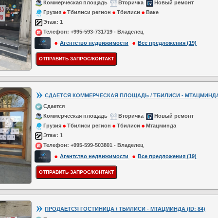
Коммерческая площадь
Вторичка
Новый ремонт
Грузия
Тбилиси регион
Тбилиси
Ваке
Этаж:
1
Телефон:
+995-593-731719 - Владелец
Агентство недвижимости
Все предложения (19)
СДАЕТСЯ КОММЕРЧЕСКАЯ ПЛОЩАДЬ / ТБИЛИСИ - МТАЦМИНДА (
Сдается
Коммерческая площадь
Вторичка
Новый ремонт
Грузия
Тбилиси регион
Тбилиси
Мтацминда
Этаж:
1
Телефон:
+995-599-503801 - Владелец
Агентство недвижимости
Все предложения (19)
ПРОДАЕТСЯ ГОСТИНИЦА / ТБИЛИСИ - МТАЦМИНДА (ID: 84)