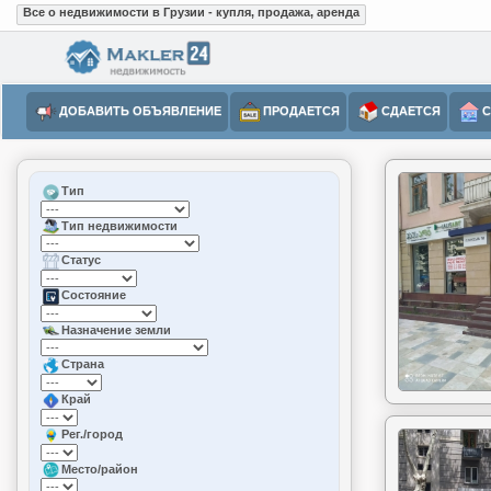
Все о недвижимости в Грузии - купля, продажа, аренда
ДОБАВИТЬ ОБЪЯВЛЕНИЕ
ПРОДАЕТСЯ
СДАЕТСЯ
С
Тип
Тип недвижимости
Статус
Состояние
Назначение земли
Страна
Край
Рег./город
Место/район