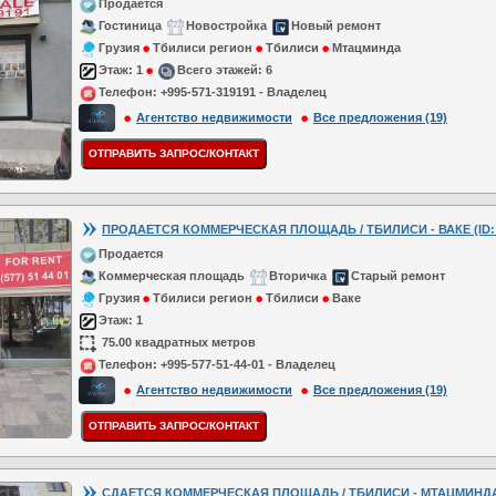
Продается
Гостиница
Новостройка
Новый ремонт
Грузия
Тбилиси регион
Тбилиси
Мтацминда
Этаж:
1
Всего этажей:
6
Телефон:
+995-571-319191 - Владелец
Агентство недвижимости
Все предложения (19)
ПРОДАЕТСЯ КОММЕРЧЕСКАЯ ПЛОЩАДЬ / ТБИЛИСИ - ВАКЕ (ID: 
Продается
Коммерческая площадь
Вторичка
Старый ремонт
Грузия
Тбилиси регион
Тбилиси
Ваке
Этаж:
1
75.00 квадратных метров
Телефон:
+995-577-51-44-01 - Владелец
Агентство недвижимости
Все предложения (19)
СДАЕТСЯ КОММЕРЧЕСКАЯ ПЛОЩАДЬ / ТБИЛИСИ - МТАЦМИНДА (