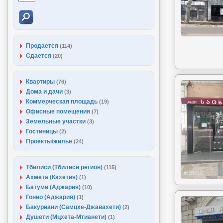
Продается
(114)
Сдается
(20)
Квартиры
(76)
Дома и дачи
(3)
Коммерческая площадь
(19)
Офисные помещения
(7)
Земельные участки
(3)
Гостиницы
(2)
Проекты/жильё
(24)
Тбилиси (Тбилиси регион)
(115)
Ахмета (Кахетия)
(1)
Батуми (Аджария)
(10)
Гонио (Аджария)
(1)
Бакуриани (Самцхе-Джавахети)
(2)
Душети (Мцхета-Мтианети)
(1)