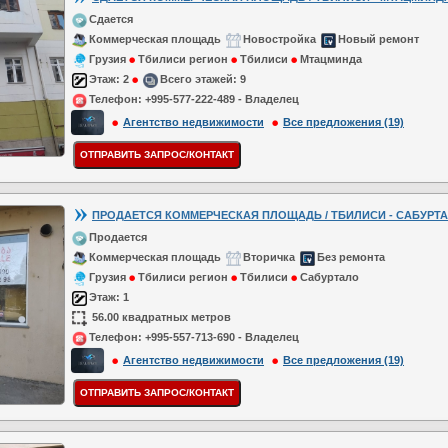
Сдается
Коммерческая площадь
Новостройка
Новый ремонт
Грузия
Тбилиси регион
Тбилиси
Мтацминда
Этаж:
2
Всего этажей:
9
Телефон:
+995-577-222-489 - Владелец
Агентство недвижимости
Все предложения (19)
ПРОДАЕТСЯ КОММЕРЧЕСКАЯ ПЛОЩАДЬ / ТБИЛИСИ - САБУРТАЛО
Продается
Коммерческая площадь
Вторичка
Без ремонта
Грузия
Тбилиси регион
Тбилиси
Сабуртало
Этаж:
1
56.00 квадратных метров
Телефон:
+995-557-713-690 - Владелец
Агентство недвижимости
Все предложения (19)